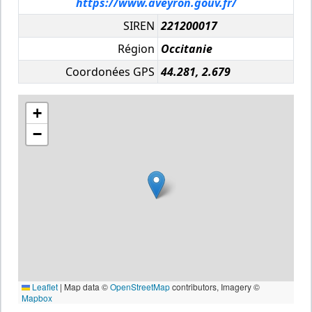
https://www.aveyron.gouv.fr/
SIREN
221200017
Région
Occitanie
Coordonées GPS
44.281, 2.679
+
−
Leaflet
|
Map data ©
OpenStreetMap
contributors, Imagery ©
Mapbox