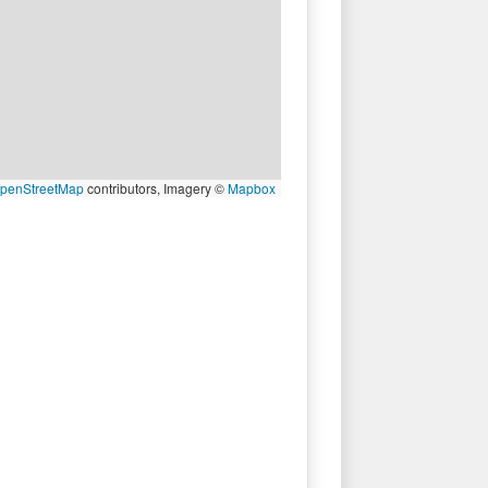
penStreetMap
contributors, Imagery ©
Mapbox