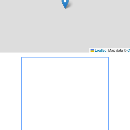
Leaflet
|
Map data ©
O