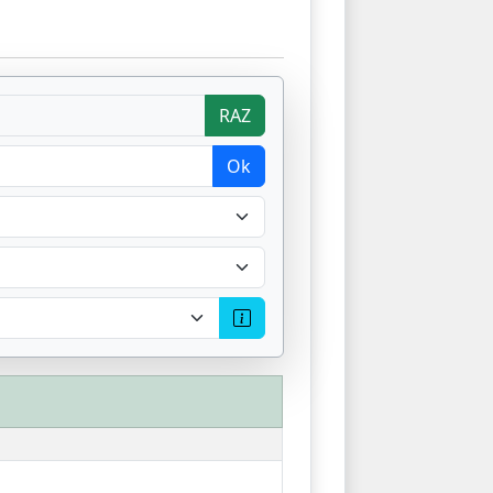
RAZ
Ok