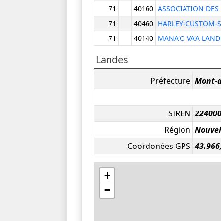
71
40160
ASSOCIATION DES 
71
40460
HARLEY-CUSTOM-
71
40140
MANA'O VA'A LAND
Landes
Préfecture
Mont-
SIREN
22400
Région
Nouvel
Coordonées GPS
43.966,
+
−