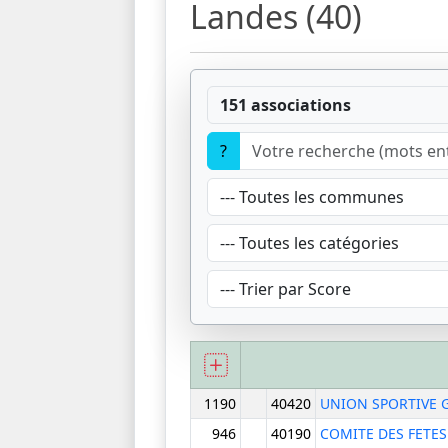
Landes (40)
151 associations
?
1190
40420
UNION SPORTIVE 
946
40190
COMITE DES FETE