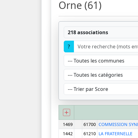
Orne (61)
218 associations
?
1469
61700
COMMISSION SYNDI
1442
61210
LA FRATERNELLE