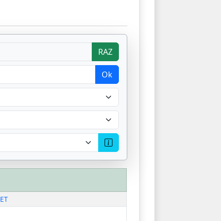
RAZ
Ok
ZET