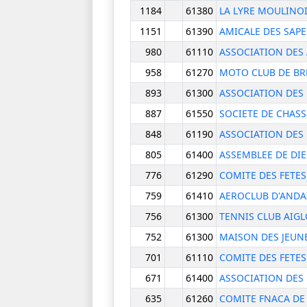
1184
61380
LA LYRE MOULINO
1151
61390
AMICALE DES SAP
980
61110
ASSOCIATION DES
958
61270
MOTO CLUB DE BRE
893
61300
ASSOCIATION DES 
887
61550
SOCIETE DE CHASS
848
61190
ASSOCIATION DES 
805
61400
ASSEMBLEE DE DI
776
61290
COMITE DES FETE
759
61410
AEROCLUB D'ANDA
756
61300
TENNIS CLUB AIG
752
61300
MAISON DES JEUNE
701
61110
COMITE DES FETES
671
61400
ASSOCIATION DES 
635
61260
COMITE FNACA DE 