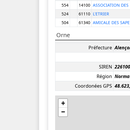
554
14100
ASSOCIATION DES
524
61110
L'ETRIER
504
61340
AMICALE DES SAP
Orne
Préfecture
Alenço
SIREN
22610
Région
Norma
Coordonées GPS
48.623
+
−