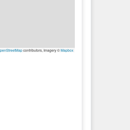
penStreetMap
contributors, Imagery ©
Mapbox