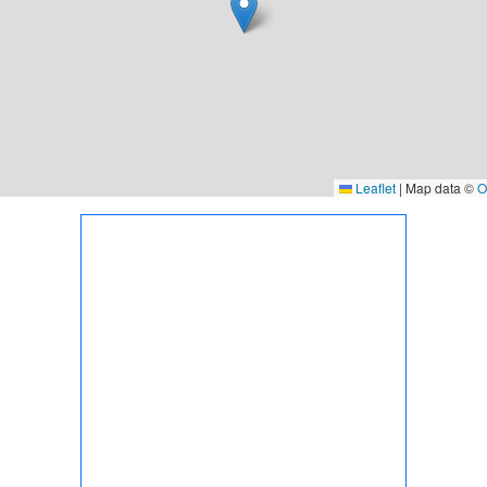
Leaflet
|
Map data ©
O