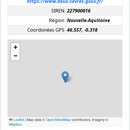
https://www.deux-sevres.gouv.fr/
SIREN
227900016
Région
Nouvelle-Aquitaine
Coordonées GPS
46.557, -0.318
+
−
Leaflet
|
Map data ©
OpenStreetMap
contributors, Imagery ©
Mapbox