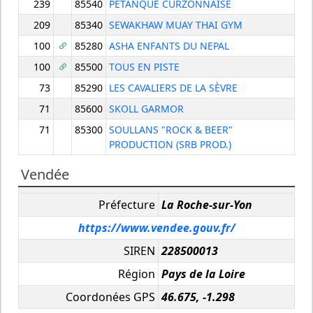
239
85540
PETANQUE CURZONNAISE
209
85340
SEWAKHAW MUAY THAI GYM
100
85280
ASHA ENFANTS DU NEPAL
100
85500
TOUS EN PISTE
73
85290
LES CAVALIERS DE LA SÈVRE
71
85600
SKOLL GARMOR
71
85300
SOULLANS "ROCK & BEER"
PRODUCTION (SRB PROD.)
Vendée
Préfecture
La Roche-sur-Yon
https://www.vendee.gouv.fr/
SIREN
228500013
Région
Pays de la Loire
Coordonées GPS
46.675, -1.298