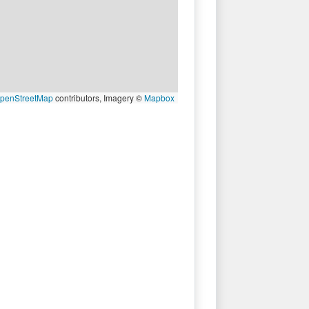
penStreetMap
contributors, Imagery ©
Mapbox