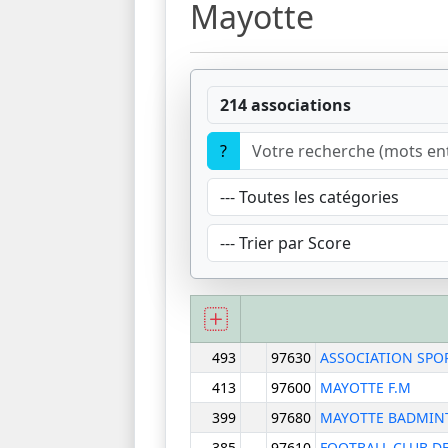
Mayotte
214 associations
?
493
97630
ASSOCIATION SPOR
413
97600
MAYOTTE F.M
399
97680
MAYOTTE BADMIN
385
97610
FOOTBALL CLUB D