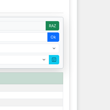
RAZ
Ok