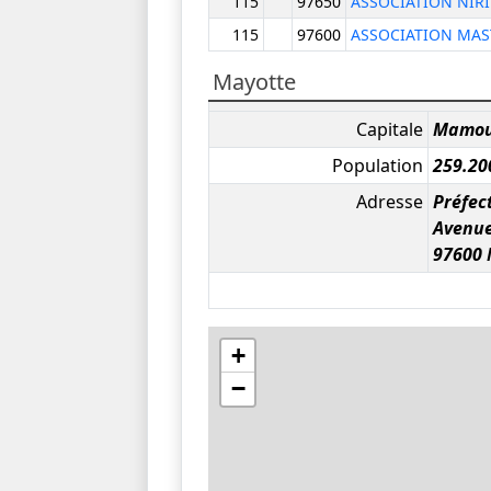
115
97650
ASSOCIATION NIRI
115
97600
ASSOCIATION MAS
Mayotte
Capitale
Mamou
Population
259.20
Adresse
Préfec
Avenue
97600
+
−