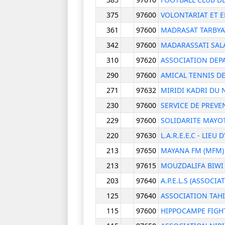
375
97600
VOLONTARIAT ET 
361
97600
MADRASAT TARBYAT
342
97600
MADARASSATI SA
310
97620
ASSOCIATION DEPA
290
97600
AMICAL TENNIS D
271
97632
MIRIDI KADRI DU
230
97600
SERVICE DE PREVE
229
97600
SOLIDARITE MAYO
220
97630
L.A.R.E.E.C - LIE
213
97650
MAYANA FM (MFM)
213
97615
MOUZDALIFA BIWI 
203
97640
A.P.E.L.S (ASSOCI
125
97640
ASSOCIATION TAH
115
97600
HIPPOCAMPE FIGH