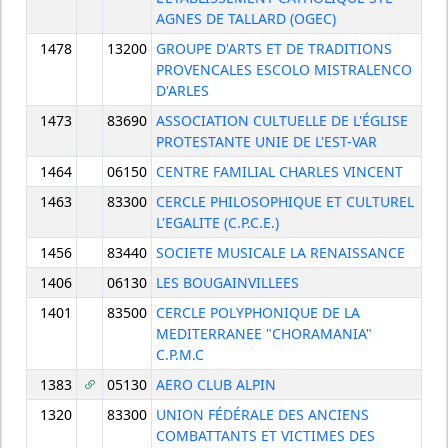
AGNES DE TALLARD (OGEC)
1478
13200
GROUPE D'ARTS ET DE TRADITIONS
PROVENCALES ESCOLO MISTRALENCO
D'ARLES
1473
83690
ASSOCIATION CULTUELLE DE L'ÉGLISE
PROTESTANTE UNIE DE L'EST-VAR
1464
06150
CENTRE FAMILIAL CHARLES VINCENT
1463
83300
CERCLE PHILOSOPHIQUE ET CULTUREL
L'EGALITE (C.P.C.E.)
1456
83440
SOCIETE MUSICALE LA RENAISSANCE
1406
06130
LES BOUGAINVILLEES
1401
83500
CERCLE POLYPHONIQUE DE LA
MEDITERRANEE "CHORAMANIA"
C.P.M.C
1383
05130
AERO CLUB ALPIN
1320
83300
UNION FÉDÉRALE DES ANCIENS
COMBATTANTS ET VICTIMES DES